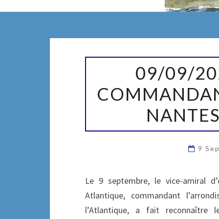
09/09/2020
09/09/2
:
UN
COMMANDANT
NOUVEAU
NANTES
COMMANDANT
POUR
LA
9 Se
MARINE
À
Le 9 septembre, le vice-amiral d
NANTES
Atlantique, commandant l’arrond
SAINT-
l’Atlantique, a fait reconnaître
NAZAIRE