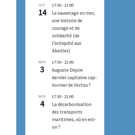
17:30
-
21:00
OCT
14
Le sauvetage en mer,
une histoire de
courage et de
solidarité (de
l’antiquité aux
Abeilles)
17:30
-
21:00
NOV
3
Auguste Dejoie
dernier capitaine cap-
hornier de Vertou ?
17:30
-
21:00
NOV
4
La décarbonisation
des transports
maritimes, où en est-
on ?