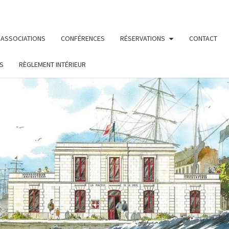
ASSOCIATIONS
CONFÉRENCES
RÉSERVATIONS
CONTACT
S
RÈGLEMENT INTÉRIEUR
MAIS
Le Site De
La
Fédération
Maritime
DE L
Nantes/ St
Nazaire