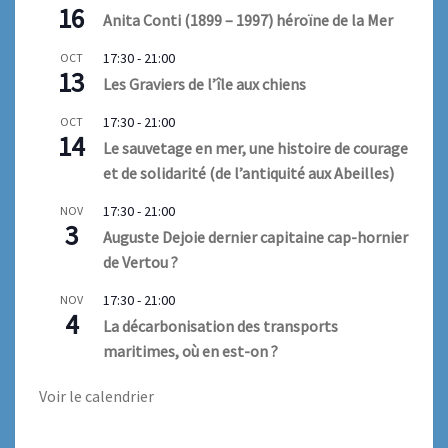
16
Anita Conti (1899 – 1997) héroïne de la Mer
17:30
-
21:00
OCT
13
Les Graviers de l’île aux chiens
17:30
-
21:00
OCT
14
Le sauvetage en mer, une histoire de courage
et de solidarité (de l’antiquité aux Abeilles)
17:30
-
21:00
NOV
3
Auguste Dejoie dernier capitaine cap-hornier
de Vertou ?
17:30
-
21:00
NOV
4
La décarbonisation des transports
maritimes, où en est-on ?
Voir le calendrier