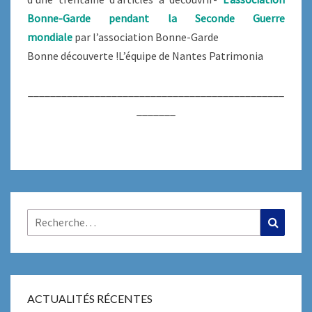
Bonne-Garde pendant la Seconde Guerre
mondiale
par l’association Bonne-Garde
Bonne découverte !L’équipe de Nantes Patrimonia
______________________________________________
_______
Rechercher :
Recher
ACTUALITÉS RÉCENTES