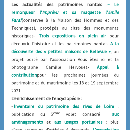
Les actualités des patrimoines nantais :
– Le
remorqueur l’
Imprévu
et sa maquette l’
Emile
Paraf
(conservée à la Maison des Hommes et des
Techniques), protégés au titre des monuments
historiques-
Trois expositions en plein air
pour
découvrir l’histoire et les patrimoines nantais-
A la
découverte des « petites maisons de Bellevue »
, un
projet porté par l’association Vous êtes ici et la
photographe Camille Hervouet-
Appel à
contribution
pour les prochaines journées du
patrimoine et du matrimoine les 18 et 19 septembre
2021
L’enrichissement de l’encyclopédie :
–
Inventaire du patrimoine des rives de Loire
:
ème
publication du 5
volet consacré
aux
aménagements
et
aux usages portuaires
: plus
d’une trentaine d’articles à découvrir-
L’association