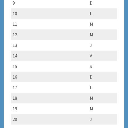
9
D
10
L
11
M
12
M
13
J
14
V
15
S
16
D
17
L
18
M
19
M
20
J