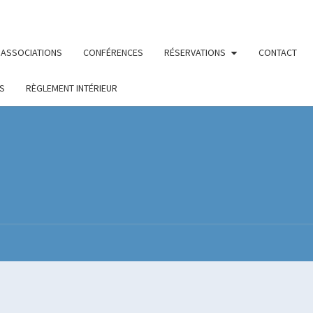
ASSOCIATIONS
CONFÉRENCES
RÉSERVATIONS
CONTACT
S
RÈGLEMENT INTÉRIEUR
MAIS
Le Site De
La
Fédération
Maritime
DE L
Nantes/ St
Nazaire
ME