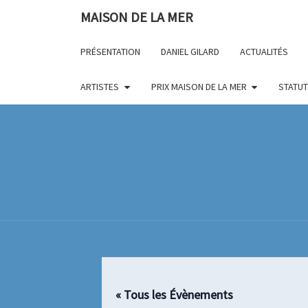
Skip
MAISON DE LA MER
to
content
PRÉSENTATION
DANIEL GILARD
ACTUALITÉS
ARTISTES
PRIX MAISON DE LA MER
STATUT
« Tous les Évènements