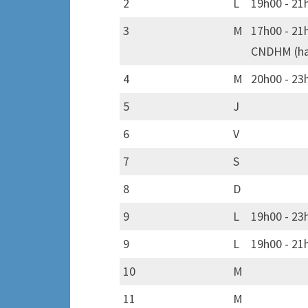
2
L
19h00 - 21h
3
M
17h00 - 21h
CNDHM (hau
4
M
20h00 - 23h
5
J
6
V
7
S
8
D
9
L
19h00 - 23
9
L
19h00 - 21h
10
M
11
M