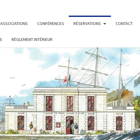
ASSOCIATIONS
CONFÉRENCES
RÉSERVATIONS
CONTACT
S
RÈGLEMENT INTÉRIEUR
MAIS
Le Site De
La
Fédération
Maritime
DE L
Nantes/ St
Nazaire