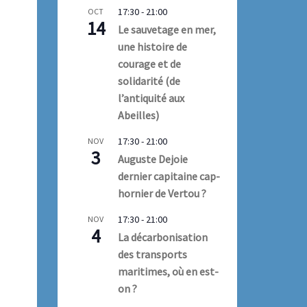
17:30
-
21:00
OCT
14
Le sauvetage en mer,
une histoire de
courage et de
solidarité (de
l’antiquité aux
Abeilles)
17:30
-
21:00
NOV
3
Auguste Dejoie
dernier capitaine cap-
hornier de Vertou ?
17:30
-
21:00
NOV
4
La décarbonisation
des transports
maritimes, où en est-
on ?