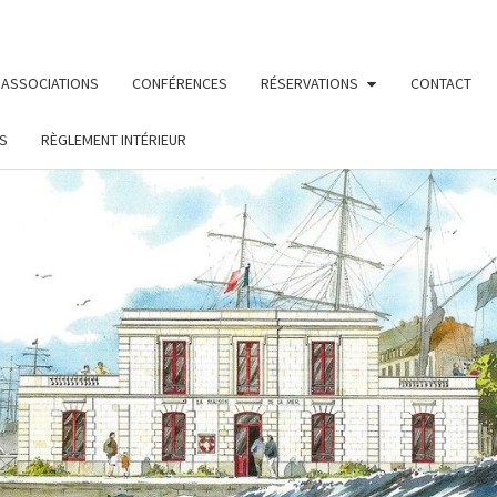
ASSOCIATIONS
CONFÉRENCES
RÉSERVATIONS
CONTACT
S
RÈGLEMENT INTÉRIEUR
MAIS
Le Site De
La
Fédération
Maritime
DE L
Nantes/ St
Nazaire