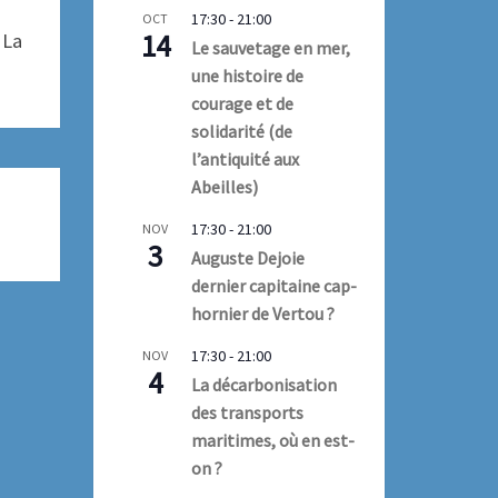
17:30
-
21:00
OCT
14
 La
Le sauvetage en mer,
une histoire de
courage et de
solidarité (de
l’antiquité aux
Abeilles)
17:30
-
21:00
NOV
3
Auguste Dejoie
dernier capitaine cap-
hornier de Vertou ?
17:30
-
21:00
NOV
4
La décarbonisation
des transports
maritimes, où en est-
on ?