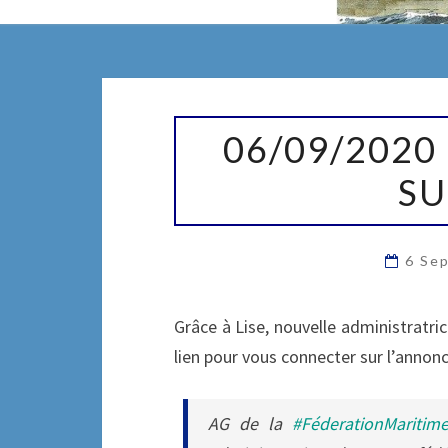
06/09/2020
06/09/2020
:
MAISON
SU
DE
LA
MER
6 Se
SUR
TWITTER
Grâce à Lise, nouvelle administratric
lien pour vous connecter sur l’annon
AG de la
#FéderationMaritim