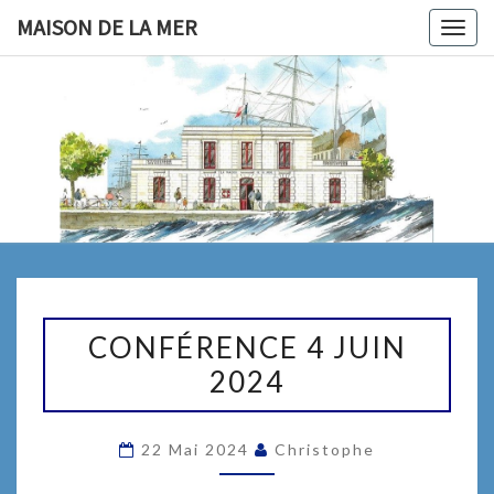
Skip
MAISON DE LA MER
Togg
to
navig
content
MAISON
Le Site De
La
Fédération
DE LA
Maritime
Nantes/ St
MER
Nazaire
CONFÉRENCE
4
CONFÉRENCE 4 JUIN
JUIN
2024
2024
22 Mai 2024
Christophe