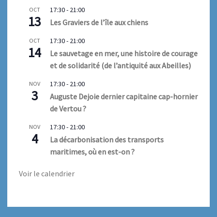
17:30
-
21:00
OCT
13
Les Graviers de l’île aux chiens
17:30
-
21:00
OCT
14
Le sauvetage en mer, une histoire de courage
et de solidarité (de l’antiquité aux Abeilles)
17:30
-
21:00
NOV
3
Auguste Dejoie dernier capitaine cap-hornier
de Vertou ?
17:30
-
21:00
NOV
4
La décarbonisation des transports
maritimes, où en est-on ?
Voir le calendrier