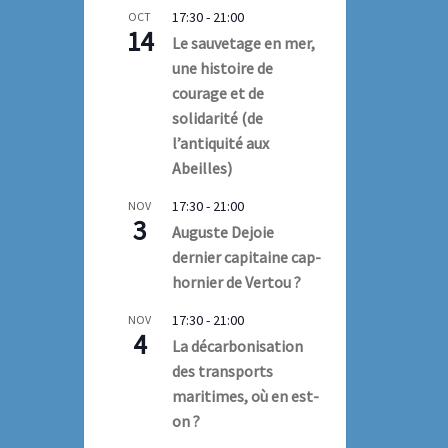
17:30
-
21:00
OCT
14
Le sauvetage en mer,
une histoire de
courage et de
solidarité (de
l’antiquité aux
Abeilles)
17:30
-
21:00
NOV
3
Auguste Dejoie
dernier capitaine cap-
hornier de Vertou ?
17:30
-
21:00
NOV
4
La décarbonisation
des transports
maritimes, où en est-
on ?