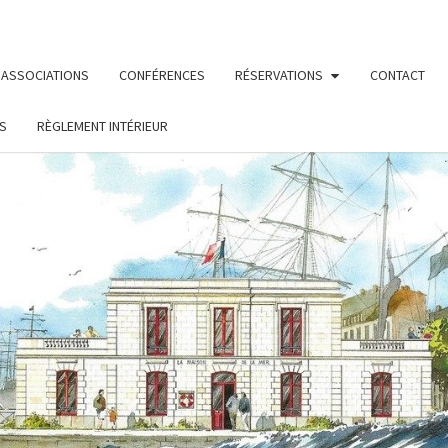
ASSOCIATIONS
CONFÉRENCES
RÉSERVATIONS
CONTACT
S
RÈGLEMENT INTÉRIEUR
MAIS
Le Site De
La
Fédération
Maritime
DE L
Nantes/ St
Nazaire