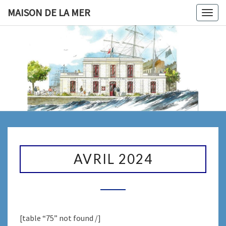
Skip
MAISON DE LA MER
Togg
to
navig
content
MAISON
Le Site De
La
Fédération
DE LA
Maritime
Nantes/ St
MER
Nazaire
AVRIL
2024
AVRIL 2024
[table “75” not found /]