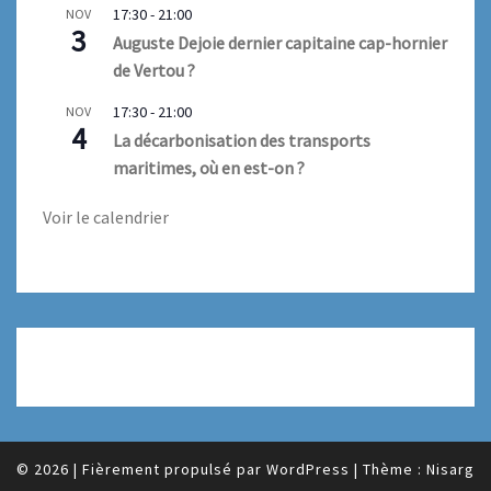
17:30
-
21:00
NOV
3
Auguste Dejoie dernier capitaine cap-hornier
de Vertou ?
17:30
-
21:00
NOV
4
La décarbonisation des transports
maritimes, où en est-on ?
Voir le calendrier
© 2026
|
Fièrement propulsé par
WordPress
|
Thème :
Nisarg