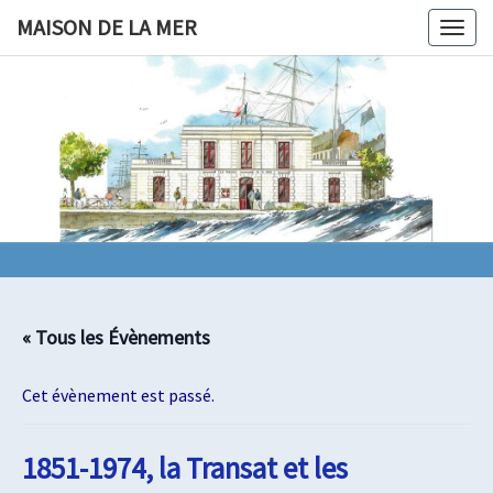
Skip
MAISON DE LA MER
Togg
to
navig
content
MAISON
Le Site De
La
Fédération
DE LA
Maritime
Nantes/ St
MER
Nazaire
« Tous les Évènements
Cet évènement est passé.
1851-1974, la Transat et les