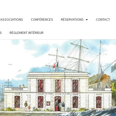
ASSOCIATIONS
CONFÉRENCES
RÉSERVATIONS
CONTACT
S
RÈGLEMENT INTÉRIEUR
MAIS
Le Site De
La
Fédération
Maritime
DE L
Nantes/ St
Nazaire