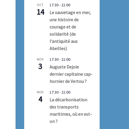
17:30
-
21:00
OCT
14
Le sauvetage en mer,
une histoire de
courage et de
solidarité (de
l’antiquité aux
Abeilles)
17:30
-
21:00
NOV
3
Auguste Dejoie
dernier capitaine cap-
hornier de Vertou ?
17:30
-
21:00
NOV
4
La décarbonisation
des transports
maritimes, où en est-
on ?