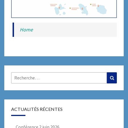
Home
Rechercher :
Recher
ACTUALITÉS RÉCENTES
Conférence 2 juin 2026